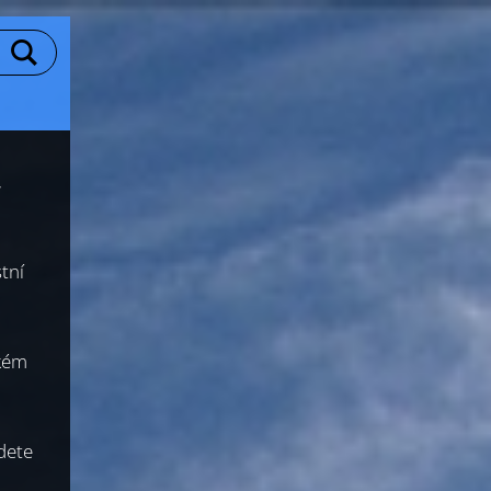
,
tní
okém
dete