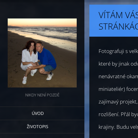
VÍTÁM VÁ
STRÁNKÁ
Fotografuji s ve
které by jinak od
nenávratné okamž
miniateliér) foc
NIKDY NENÍ POZDĚ
zajímavý projekt,
ÚVOD
rozlišení. Přál b
krajiny. Budu ve
ŽIVOTOPIS