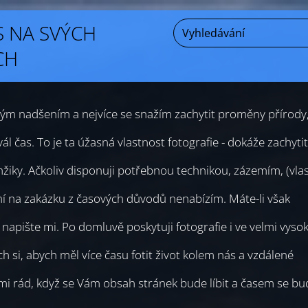
S NA SVÝCH
CH
lkým nadšením a nejvíce se snažím zachytit proměny přírody
vál čas. To je ta úžasná vlastnost fotografie - dokáže zachytit
iky. Ačkoliv disponuji potřebnou technikou, zázemím, (vlas
ení na zakázku z časových důvodů nenabízím. Máte-li však
 napište mi. Po domluvě poskytuji fotografie i ve velmi vys
ych si, abych měl více času fotit život kolem nás a vzdálené
lmi rád, když se Vám obsah stránek bude líbit a časem se bu